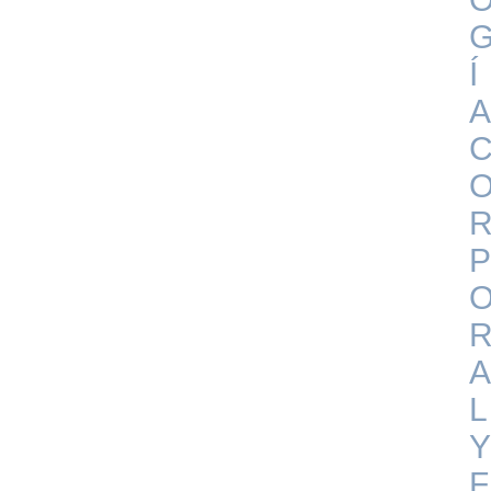
Í
A
P
A
L
Y
F