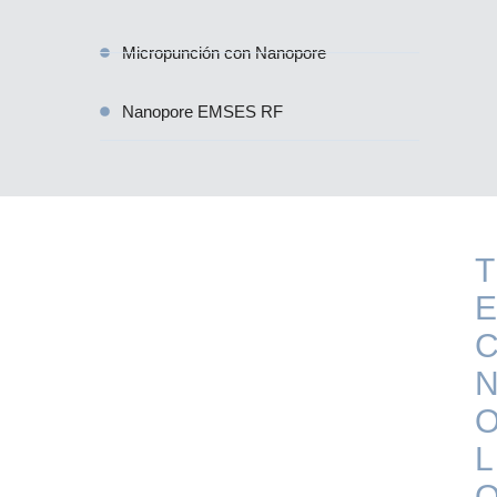
Micropunción con Nanopore
Nanopore EMSES RF
T
E
L