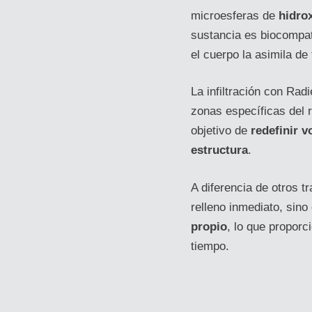
microesferas de
hidrox
sustancia es biocompati
el cuerpo la asimila de
La infiltración con Rad
zonas específicas del r
objetivo de
redefinir v
estructura
.
A diferencia de otros t
relleno inmediato, sin
propio
, lo que proporc
tiempo.