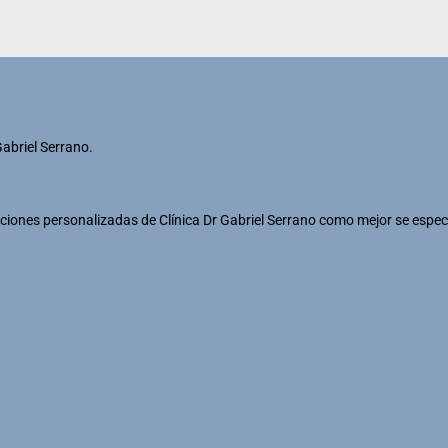
Gabriel Serrano.
iones personalizadas de Clínica Dr Gabriel Serrano como mejor se espec