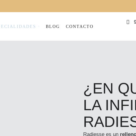
PECIALIDADES
BLOG
CONTACTO
¿EN Q
LA INF
RADIE
Radiesse es un
rellen