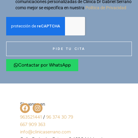
comunicaciones personalizadas de Clínica Dr Gabriel Serrano
como mejor se especifica en nuestra
Política de Privacidad
PIDE TU CITA
Contactar por WhatsApp
Síguenos en
963521441
/
96 374 30 79
667 909 363
info@clinicaserrano.com