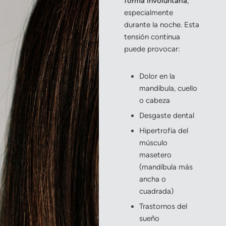
forma involuntaria
,
especialmente
durante la noche. Esta
tensión continua
puede provocar:
Dolor en la
mandíbula, cuello
o cabeza
Desgaste dental
Hipertrofia del
músculo
masetero
(mandíbula más
ancha o
cuadrada)
Trastornos del
sueño