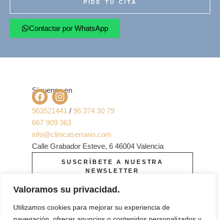
PIDE TU CITA
Contactar por WhatsApp
Síguenos en
963521441
/
96 374 30 79
667 909 363
info@clinicaserrano.com
Calle Grabador Esteve, 6 46004 Valencia
SUSCRÍBETE A NUESTRA
NEWSLETTER
Valoramos su privacidad.
Utilizamos cookies para mejorar su experiencia de
navegación, ofrecer anuncios o contenidos personalizados y