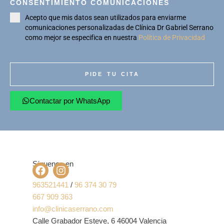
CONSENTIMIENTO COMUNICACIONES
Acepto que mis datos sean utilizados para enviarme
comunicaciones personalizadas de Clínica Dr Gabriel Serrano
como mejor se especifica en nuestra
Política de Privacidad
PIDE TU CITA
Contactar por WhatsApp
Síguenos en
963521441
/
96 374 30 79
667 909 363
info@clinicaserrano.com
Calle Grabador Esteve, 6 46004 Valencia