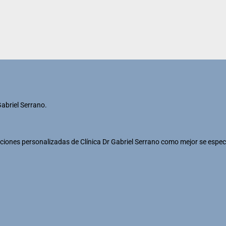
Gabriel Serrano.
iones personalizadas de Clínica Dr Gabriel Serrano como mejor se espec