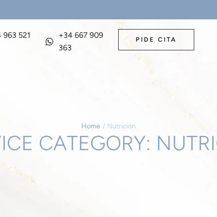
 963 521
+34 667 909
PIDE CITA
1
363
Home
/
Nutrición
ICE CATEGORY:
NUTR