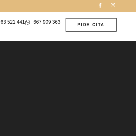
963 521 441
667 909 363
PIDE CITA