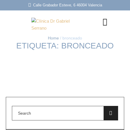
Calle Grabador Esteve, 6 46004 Valencia
Home
/
bronceado
ETIQUETA:
BRONCEADO