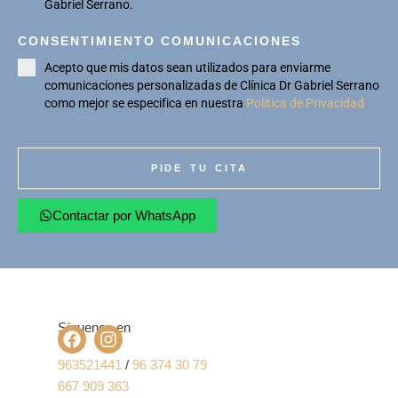
Gabriel Serrano.
CONSENTIMIENTO COMUNICACIONES
Acepto que mis datos sean utilizados para enviarme
comunicaciones personalizadas de Clínica Dr Gabriel Serrano
como mejor se especifica en nuestra
Política de Privacidad
PIDE TU CITA
Contactar por WhatsApp
Síguenos en
963521441
/
96 374 30 79
667 909 363